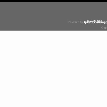
Powered by
tp钱包安卓版ap
Cop