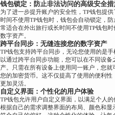
钱包锁定：防止非法访问的高级安全措
为了进一步提升账户的安全性，TP钱包提
时间不使用TP钱包时，钱包会自动锁定，
常适合在外出旅行或长时间不使用TP钱包
数字资产。
跨平台同步：无缝连接您的数字资产
TP钱包支持跨平台同步，无论您使用的是
以通过跨平台同步功能，您可以在不同设备
产。只需在所有设备上使用同一账户，您就
您的加密货币。这不仅提高了使用的便利性
更加灵活。
自定义界面：个性化的用户体验
TP钱包允许用户自定义界面，以满足个人
根据自己的需求调整界面的布局、颜色和显