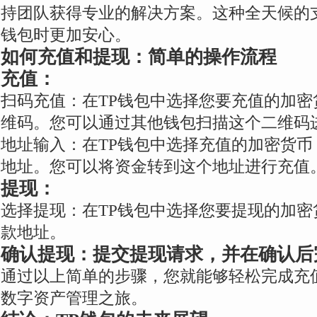
持团队获得专业的解决方案。这种全天候的
钱包时更加安心。
如何充值和提现：简单的操作流程
充值：
扫码充值：在TP钱包中选择您要充值的加
维码。您可以通过其他钱包扫描这个二维码
地址输入：在TP钱包中选择充值的加密货
地址。您可以将资金转到这个地址进行充值
提现：
选择提现：在TP钱包中选择您要提现的加
款地址。
确认提现：提交提现请求，并在确认后
通过以上简单的步骤，您就能够轻松完成充
数字资产管理之旅。