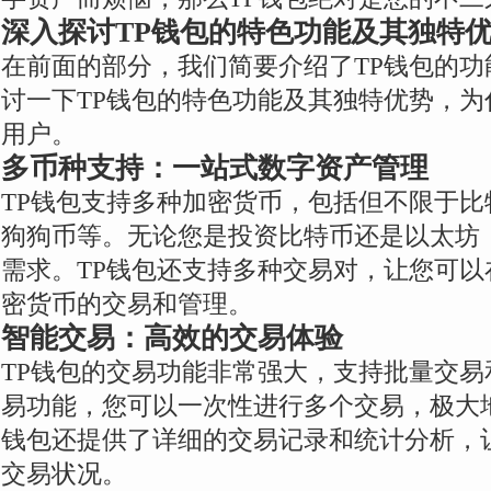
深入探讨TP钱包的特色功能及其独特
在前面的部分，我们简要介绍了TP钱包的
讨一下TP钱包的特色功能及其独特优势，
用户。
多币种支持：一站式数字资产管理
TP钱包支持多种加密货币，包括但不限于
狗狗币等。无论您是投资比特币还是以太坊
需求。TP钱包还支持多种交易对，让您可
密货币的交易和管理。
智能交易：高效的交易体验
TP钱包的交易功能非常强大，支持批量交
易功能，您可以一次性进行多个交易，极大
钱包还提供了详细的交易记录和统计分析，
交易状况。