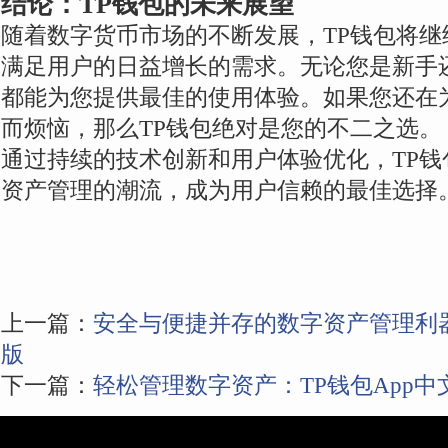
结论：TP钱包的未来展望
随着数字货币市场的不断发展，TP钱包将
满足用户的日益增长的需求。无论您是新手
都能为您提供最佳的使用体验。如果您还在
而烦恼，那么TP钱包绝对是您的不二之选。
通过持续的技术创新和用户体验优化，TP
资产管理的潮流，成为用户信赖的最佳选择
上一篇：
安全与便捷并存的数字资产管理利
版
下一篇：
轻松管理数字资产：TP钱包App