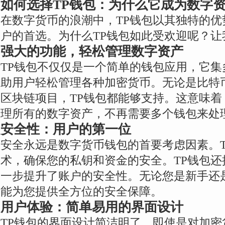
如何选择TP钱包：为什么它成为数字
在数字货币的浪潮中，TP钱包以其独特的
户的首选。为什么TP钱包如此受欢迎呢？
强大的功能，轻松管理数字资产
TP钱包不仅仅是一个简单的钱包应用，它
助用户轻松管理各种加密货币。无论是比特
区块链项目，TP钱包都能够支持。这意味
理所有的数字资产，不再需要多个钱包来处
安全性：用户的第一位
安全永远是数字货币钱包的首要考虑因素。
术，确保您的私钥和资金的安全。TP钱包
一步提升了账户的安全性。无论您是新手还
能为您提供全方位的安全保障。
用户体验：简单易用的界面设计
TP钱包的界面设计简洁明了，即使是对加